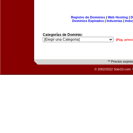
Registro de Dominios
|
Web Hosting
|
D
Dominios Expirados
|
Industrias
|
Indu
Categorías de Dominio:
[Pág. princi
** Precios expre
© 2002/2022 Solo10.com